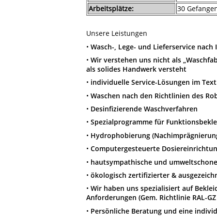
Arbeitsplätze:
30 Gefange
Unsere Leistungen
•
Wasch-, Lege- und Lieferservice nac
•
Wir verstehen uns nicht als „Waschfa
als solides Handwerk versteht
•
individuelle Service-Lösungen im Te
•
Waschen nach den Richtlinien des Rob
•
Desinfizierende Waschverfahren
•
Spezialprogramme für Funktionsbekle
•
Hydrophobierung (Nachimprägnierun
•
Computergesteuerte Dosiereinrichtu
•
hautsympathische und umweltschone
•
ökologisch zertifizierter & ausgezeich
•
Wir haben uns spezialisiert auf Bekl
Anforderungen (Gem. Richtlinie RAL-GZ
•
Persönliche Beratung und eine indivi