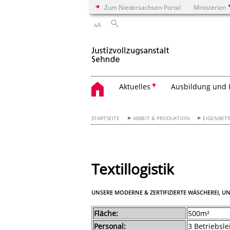
Zum Niedersachsen-Portal
Ministerien
A
A
Aktuelles
Ausbildung und 
STARTSEITE
ARBEIT & PRODUKTION
EIGENBETR
Textillogistik
UNSERE MODERNE & ZERTIFIZIERTE WÄSCHEREI, UN
Fläche:
500m²
Personal:
3 Betriebsle