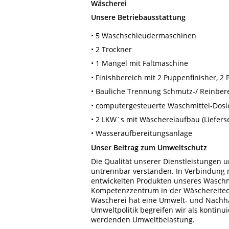
Wäscherei
Unsere Betriebausstattung
• 5 Waschschleudermaschinen
• 2 Trockner
• 1 Mangel mit Faltmaschine
• Finishbereich mit 2 Puppenfinisher, 2
• Bauliche Trennung Schmutz-/ Reinber
• computergesteuerte Waschmittel-Dosier
• 2 LKW´s mit Wäschereiaufbau (Lieferse
• Wasseraufbereitungsanlage
Unser Beitrag zum Umweltschutz
Die Qualität unserer Dienstleistungen 
untrennbar verstanden. In Verbindung mi
entwickelten Produkten unseres Waschm
Kompetenzzentrum in der Wäschereitech
Wäscherei hat eine Umwelt- und Nachhal
Umweltpolitik begreifen wir als kontinu
werdenden Umweltbelastung.