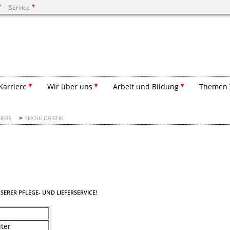
Service
Suchen
Karriere
Wir über uns
Arbeit und Bildung
Themen
IEBE
TEXTILLOGISTIK
SERER PFLEGE- UND LIEFERSERVICE!
iter