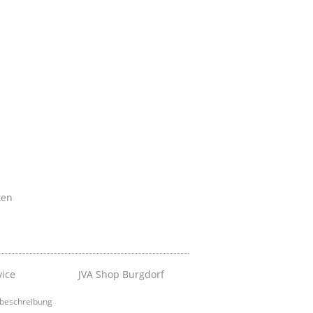
ken
vice
JVA Shop Burgdorf
beschreibung