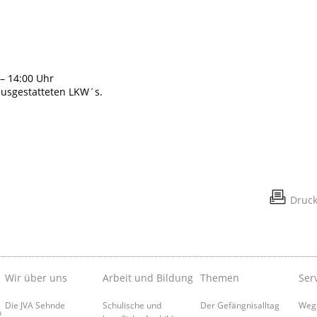
 – 14:00 Uhr
 ausgestatteten LKW´s.
Druc
Wir über uns
Arbeit und Bildung
Themen
Ser
Die JVA Sehnde
Schulische und
Der Gefängnisalltag
Weg
n