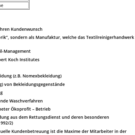
ne
h Ihren Kundenwunsch
brik“, sondern als Manufaktur, welche das Textilreinigerhandwerk
xtil-Management
ert Koch Institutes
idung (z.B. Nomexbekleidung)
g) von Bekleidungsgegenstände
ng
nde Waschverfahren
neter Ökoprofit – Betrieb
eidung aus dem Rettungsdienst und deren besonderen
 992/2)
duelle Kundenbetreuung ist die Maxime der Mitarbeiter in der