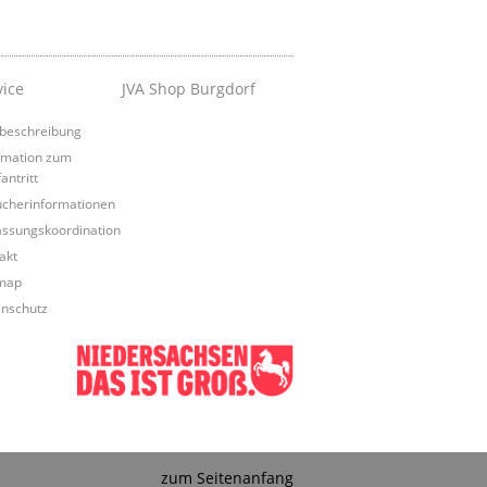
vice
JVA Shop Burgdorf
beschreibung
rmation zum
antritt
cherinformationen
assungskoordination
akt
map
nschutz
zum Seitenanfang