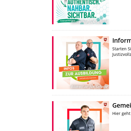
Bildrechte
:
JVA Sehnde
Infor
Starten S
Justizvol
Bildrechte
:
JVA Sehnde
Gemei
Hier geht