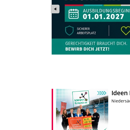
Foto: JVA Sehnde
Ideen
Niedersäc