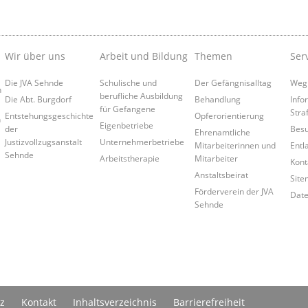
Wir über uns
Arbeit und Bildung
Themen
Ser
Die JVA Sehnde
Schulische und
Der Gefängnisalltag
Weg
n
berufliche Ausbildung
Die Abt. Burgdorf
Behandlung
Info
für Gefangene
Straf
Entstehungsgeschichte
Opferorientierung
n
Eigenbetriebe
der
Besu
Ehrenamtliche
Justizvollzugsanstalt
Unternehmerbetriebe
Mitarbeiterinnen und
Entl
Sehnde
Arbeitstherapie
Mitarbeiter
Kont
Anstaltsbeirat
Site
Förderverein der JVA
Date
Sehnde
z
Kontakt
Inhaltsverzeichnis
Barrierefreiheit