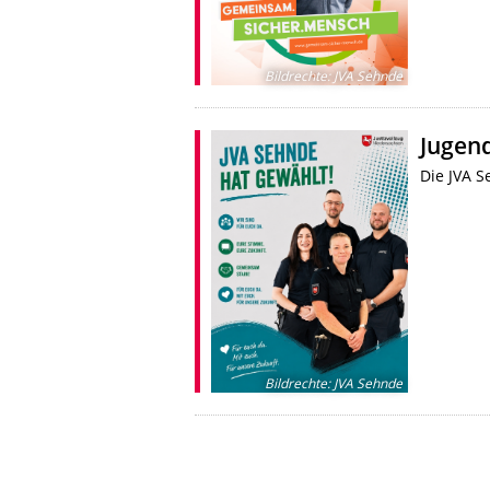
Bildrechte
:
JVA Sehnde
Jugen
Die JVA 
Bildrechte
:
JVA Sehnde