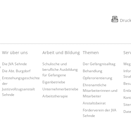
Druc
Wir über uns
Arbeit und Bildung
Themen
Ser
Die JVA Sehnde
Schulische und
Der Gefängnisalltag
Weg
n
berufliche Ausbildung
Die Abt. Burgdorf
Behandlung
Info
für Gefangene
Straf
Entstehungsgeschichte
Opferorientierung
n
Eigenbetriebe
der
Besu
Ehrenamtliche
Justizvollzugsanstalt
Unternehmerbetriebe
Mitarbeiterinnen und
Entl
Sehnde
Arbeitstherapie
Mitarbeiter
Kont
Anstaltsbeirat
Site
Förderverein der JVA
Date
Sehnde