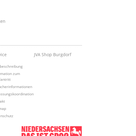
ken
vice
JVA Shop Burgdorf
beschreibung
rmation zum
antritt
cherinformationen
assungskoordination
akt
map
nschutz