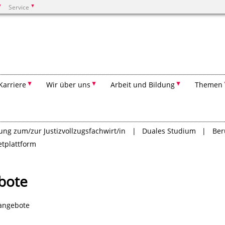
Service
Suchen
Karriere
Wir über uns
Arbeit und Bildung
Themen
ung zum/zur Justizvollzugsfachwirt/in
Duales Studium
Ber
etplattform
ebote
nangebote